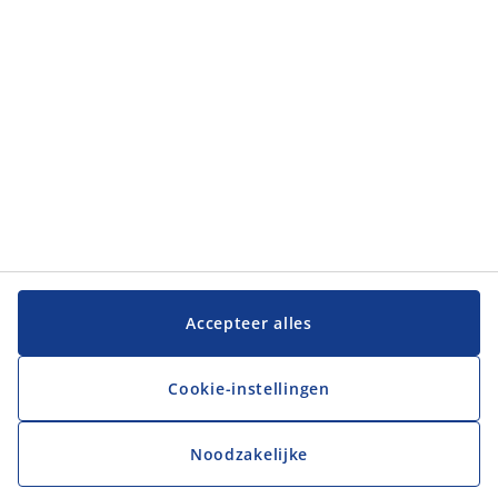
Klantenservice
Klantenservice
JYSK
JYSK
Hoofdkantoor
Volg JYSK
Accepteer alles
Cookie-instellingen
Noodzakelijke