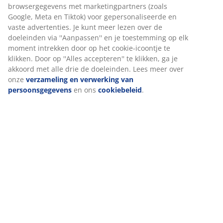
browsergegevens met marketingpartners (zoals
Google, Meta en Tiktok) voor gepersonaliseerde en
Bekijk alle aanbiedingen
vaste advertenties. Je kunt meer lezen over de
doeleinden via ''Aanpassen'' en je toestemming op elk
moment intrekken door op het cookie-icoontje te
klikken. Door op ''Alles accepteren'' te klikken, ga je
akkoord met alle drie de doeleinden. Lees meer over
Win een JYSK-cadeaukaart t.w.v. € 50,-
onze
verzameling en verwerking van
persoonsgegevens
en ons
cookiebeleid
.
Schrijf je in voor onze nieuwsbrief en ontvang de
nieuwste aanbiedingen direct in je inbox. Je blijft ook
op de hoogte van winacties en het laatste nieuws. Als
je akkoord gaat met het ontvangen van communicatie,
doe je automatisch mee aan de maandelijkse verloting
van een JYSK-cadeaukaart van € 50,-.
Bekijk de voorwaarden voor de loting
.
Alle velden gemarkeerd met een sterretje (*) zijn verplicht
Voornaam*