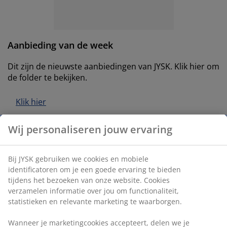
eubelonderhoud en accessoires
uitenverlichting
orgordijnen
oeslakens
edframes
rlichting
aamfolie
amperen
ledingkasten
edbodems
uishoud
Aanbieding van de week
ccessoires
laapkamermeubels
attenbodems
inderkamer
Dit zijn de nieuwste aanbiedingen van JYSK. Klik hier om
de folder te bekijken.
indermatrassen
assen en strijken
Klik hier
inderbedden
Wij personaliseren jouw ervaring
Bij JYSK gebruiken we cookies en mobiele
identificatoren om je een goede ervaring te bieden
tijdens het bezoeken van onze website. Cookies
Bekijk alle aanbiedingen
verzamelen informatie over jou om functionaliteit,
statistieken en relevante marketing te waarborgen.
Bij JYSK hebben we een breed assortiment met heel
veel goede aanbiedingen.
Wanneer je marketingcookies accepteert, delen we je